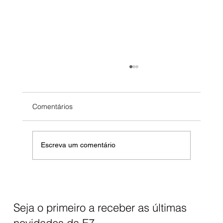
Comentários
Escreva um comentário
Análise de dados para tomada de
decisões - Use dados para entender
melhor seu público e tomar decisões
Seja o primeiro a receber as últimas
mais informadas
novidades da E7.